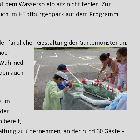
uf dem Wasserspielplatz nicht fehlen. Zur
esuch im Hüpfburgenpark auf dem Programm.
der farblichen Gestaltung der Gartemonster an.
noch
. Währned
den auch
z im
 der
h bereit,
altung zu übernehmen, an der rund 60 Gäste –