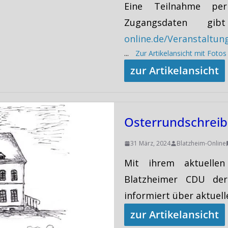
Eine Teilnahme pe
Zugangsdaten g
online.de/Veranstaltu
...
Zur Artikelansicht mit Foto
zur Artikelansicht
Osterrundschrei
31 März, 2024
Blatzheim-Online
Mit ihrem aktuellen
Blatzheimer CDU der
informiert über aktuel
zur Artikelansicht