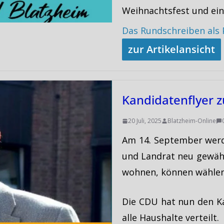
Weihnachtsfest und ein
Das Rundschreiben al
zur Artikelansicht
Kandidatenflyer
20 Juli, 2025
Blatzheim-Online
Am 14. September werd
und Landrat neu gewählt
wohnen, können wählen
Die CDU hat nun den K
alle Haushalte verteilt.