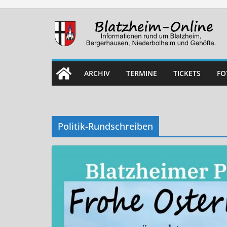
Skip
to
content
ARCHIV
TERMINE
TICKETS
FO
Politik-Rundschreiben