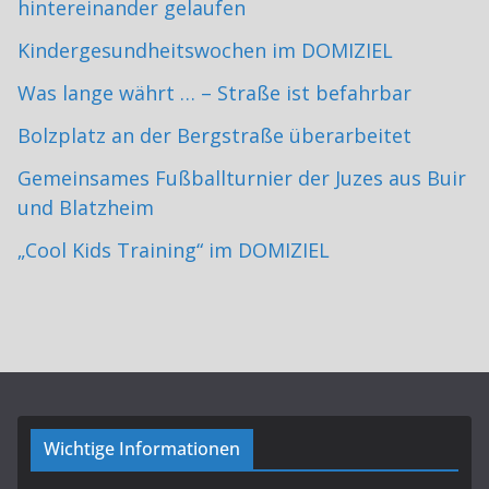
hintereinander gelaufen
Kindergesundheitswochen im DOMIZIEL
Was lange währt … – Straße ist befahrbar
Bolzplatz an der Bergstraße überarbeitet
Gemeinsames Fußballturnier der Juzes aus Buir
und Blatzheim
„Cool Kids Training“ im DOMIZIEL
Wichtige Informationen