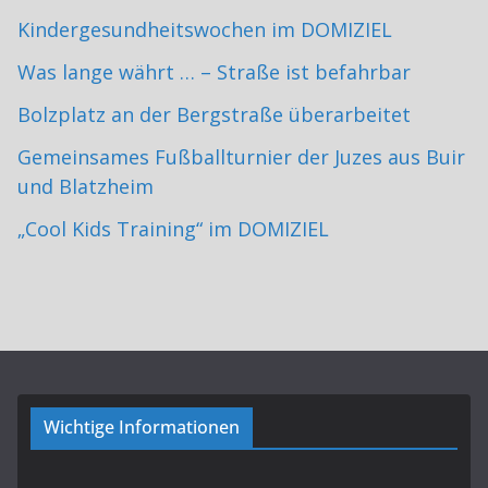
Kindergesundheitswochen im DOMIZIEL
Was lange währt … – Straße ist befahrbar
Bolzplatz an der Bergstraße überarbeitet
Gemeinsames Fußballturnier der Juzes aus Buir
und Blatzheim
„Cool Kids Training“ im DOMIZIEL
Wichtige Informationen