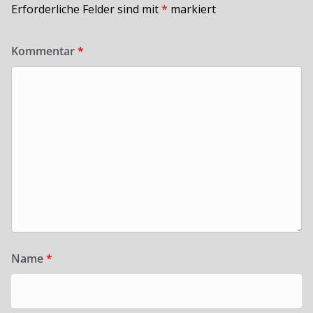
Erforderliche Felder sind mit
*
markiert
Kommentar
*
Name
*