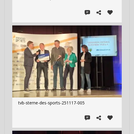
tvb-sterne-des-sports-251117-005