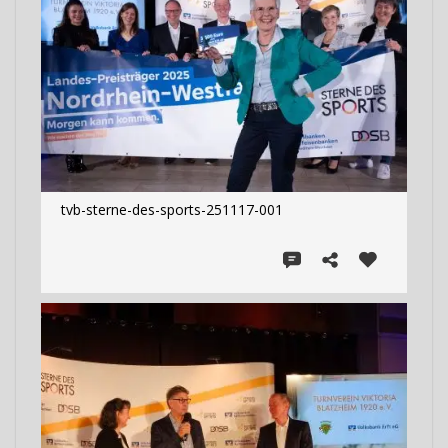
tvb-sterne-des-sports-251117-001