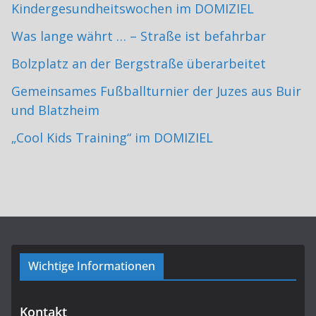
Kindergesundheitswochen im DOMIZIEL
Was lange währt … – Straße ist befahrbar
Bolzplatz an der Bergstraße überarbeitet
Gemeinsames Fußballturnier der Juzes aus Buir
und Blatzheim
„Cool Kids Training“ im DOMIZIEL
Wichtige Informationen
Kontakt