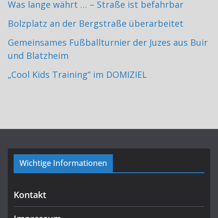
Was lange währt … – Straße ist befahrbar
Bolzplatz an der Bergstraße überarbeitet
Gemeinsames Fußballturnier der Juzes aus Buir
und Blatzheim
„Cool Kids Training“ im DOMIZIEL
Wichtige Informationen
Kontakt