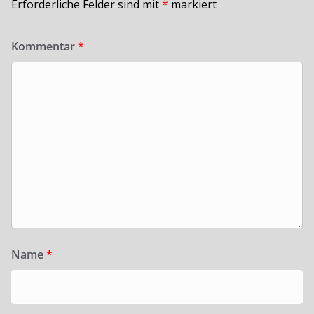
Erforderliche Felder sind mit
*
markiert
Kommentar
*
Name
*