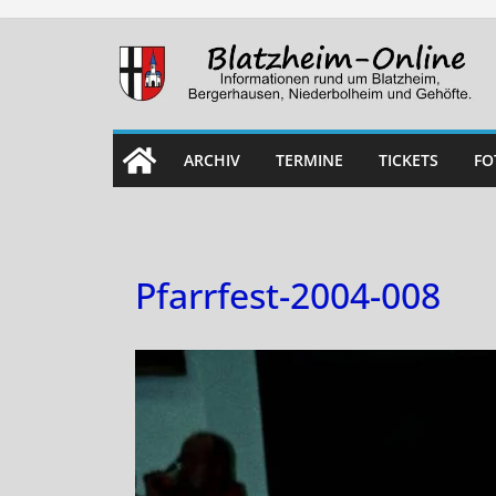
Skip
to
content
ARCHIV
TERMINE
TICKETS
FO
Pfarrfest-2004-008