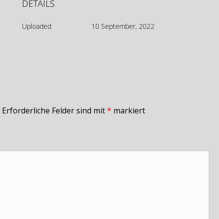
DETAILS
Uploaded
10 September, 2022
Erforderliche Felder sind mit
*
markiert