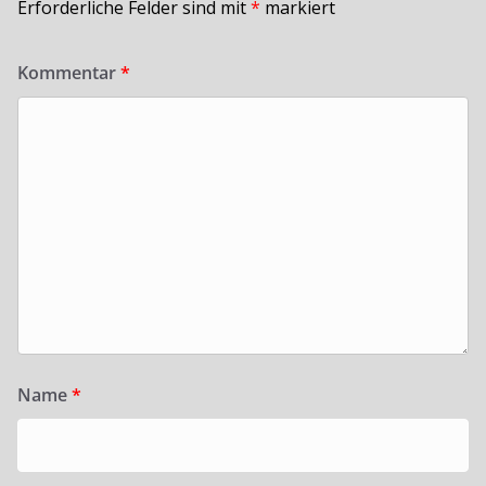
Erforderliche Felder sind mit
*
markiert
Kommentar
*
Name
*