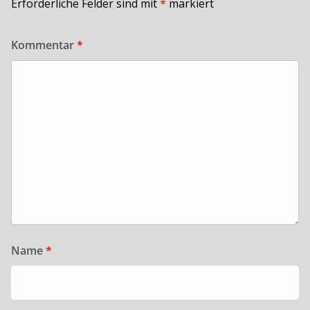
Erforderliche Felder sind mit
*
markiert
Kommentar
*
Name
*