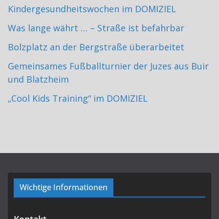
Kindergesundheitswochen im DOMIZIEL
Was lange währt … – Straße ist befahrbar
Bolzplatz an der Bergstraße überarbeitet
Gemeinsames Fußballturnier der Juzes aus Buir
und Blatzheim
„Cool Kids Training“ im DOMIZIEL
Wichtige Informationen