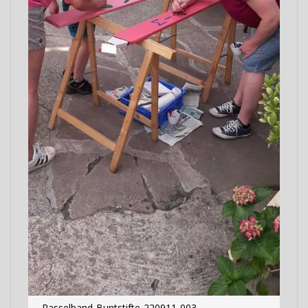
Rasselband-Buntstifte-220911-003