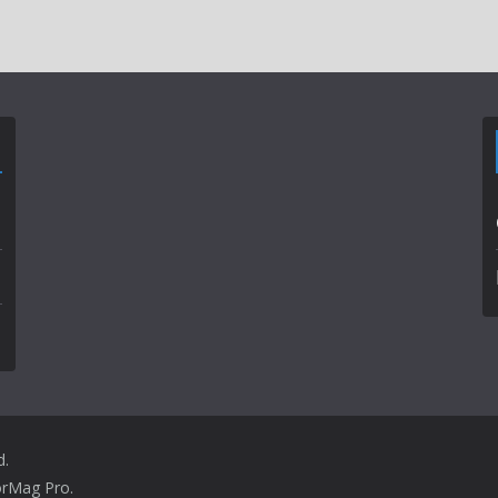
d.
orMag Pro
.