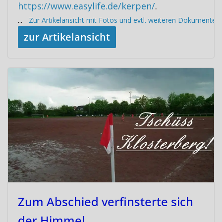
https://www.easylife.de/kerpen/
.
...
Zur Artikelansicht mit Fotos und evtl. weiteren Dokumenten
zur Artikelansicht
Zum Abschied verfinsterte sich
der Himmel