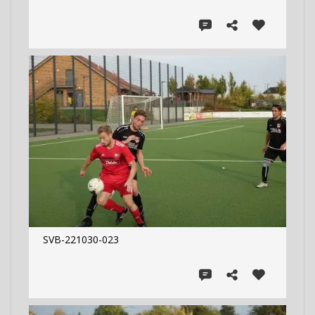
SVB-221030-023