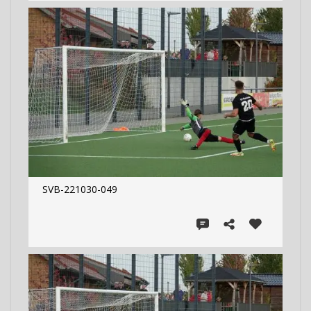
SVB-221030-049