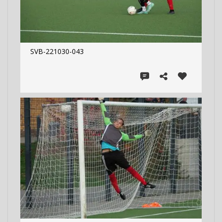
SVB-221030-043