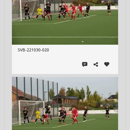
SVB-221030-020