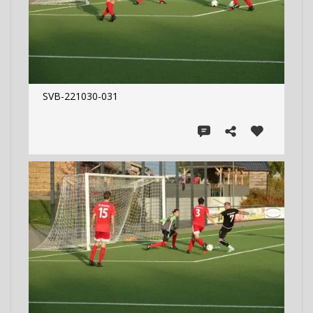
SVB-221030-031