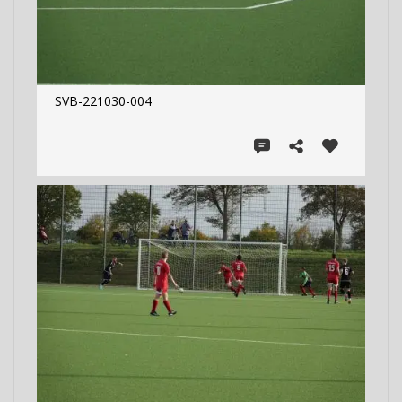
SVB-221030-004