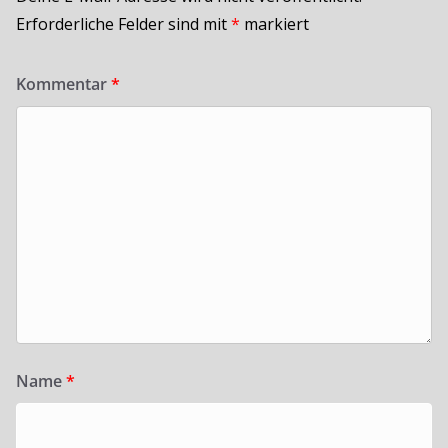
Erforderliche Felder sind mit
*
markiert
Kommentar
*
Name
*