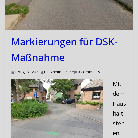
Markierungen für DSK-
Maßnahme
1 August, 2021
Blatzheim-Online
0 Comments
Mit
dem
Haus
halt
steh
en