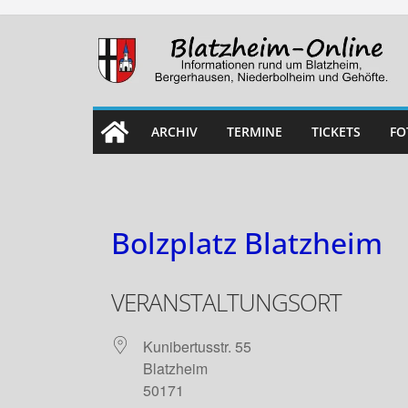
Skip
to
content
ARCHIV
TERMINE
TICKETS
FO
Bolzplatz Blatzheim
VERANSTALTUNGSORT
Kunibertusstr. 55
Blatzheim
50171