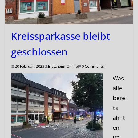
Kreissparkasse bleibt
geschlossen
20 Februar, 2023
Blatzheim-Online
0 Comments
Was
alle
berei
ts
ahnt
en,
ist