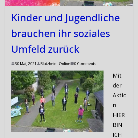
Kinder und Jugendliche
brauchen ihr soziales
Umfeld zurück
30 Mai, 2021
Blatzheim-Online
0 Comments
Mit
der
Aktio
n
HIER
BIN
ICH