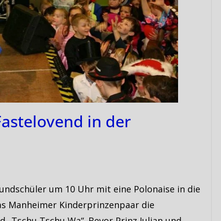
Fastelovend in der
undschüler um 10 Uhr mit eine Polonaise in die
das Manheimer Kinderprinzenpaar die
d „Tschu Tschu Wa“. Bevor Prinz Julian und