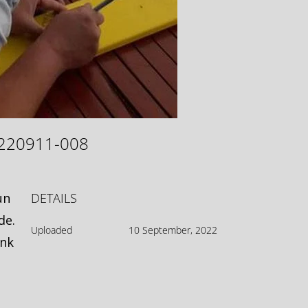
e-220911-008
un
DETAILS
de.
Uploaded
10 September, 2022
enk