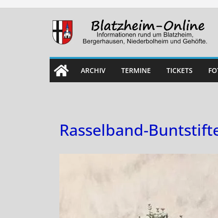
Skip
to
content
ARCHIV
TERMINE
TICKETS
FO
Rasselband-Buntstift