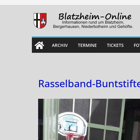
Skip
to
content
ARCHIV
TERMINE
TICKETS
FO
Rasselband-Buntstift