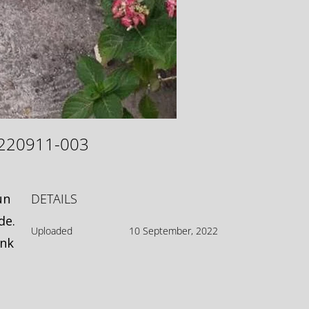
e-220911-003
un
DETAILS
de.
Uploaded
10 September, 2022
enk