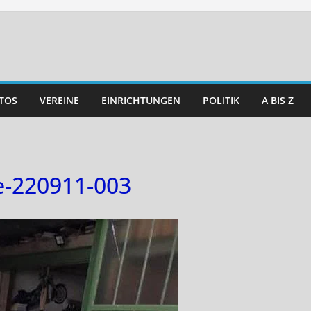
TOS
VEREINE
EINRICHTUNGEN
POLITIK
A BIS Z
e-220911-003