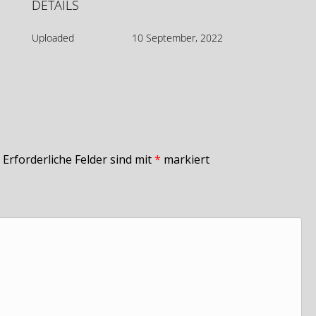
DETAILS
Uploaded
10 September, 2022
Erforderliche Felder sind mit
*
markiert