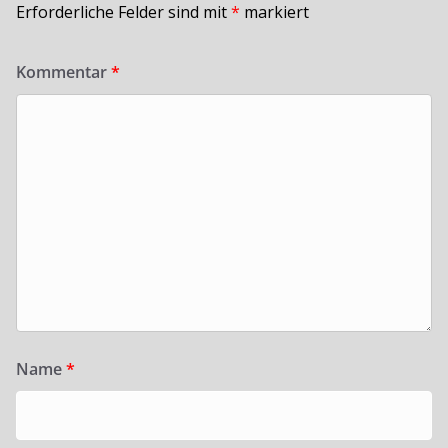
Erforderliche Felder sind mit
*
markiert
Kommentar
*
Name
*