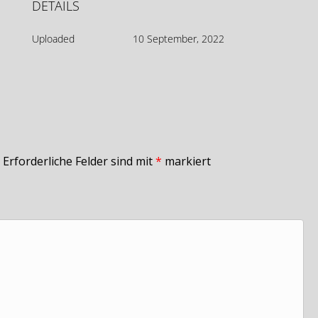
DETAILS
Uploaded
10 September, 2022
Erforderliche Felder sind mit
*
markiert