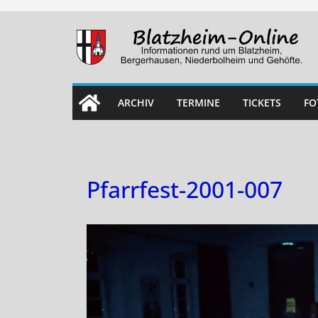
Skip
to
content
ARCHIV
TERMINE
TICKETS
FO
Pfarrfest-2001-007