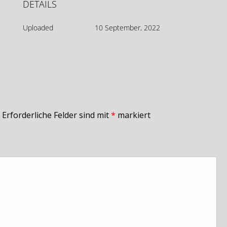
DETAILS
Uploaded
10 September, 2022
Erforderliche Felder sind mit
*
markiert