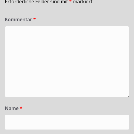
Erforderliche Felder sind mit
*
markiert
Kommentar
*
Name
*