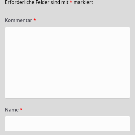
Erforderliche Felder sind mit
*
markiert
Kommentar
*
Name
*