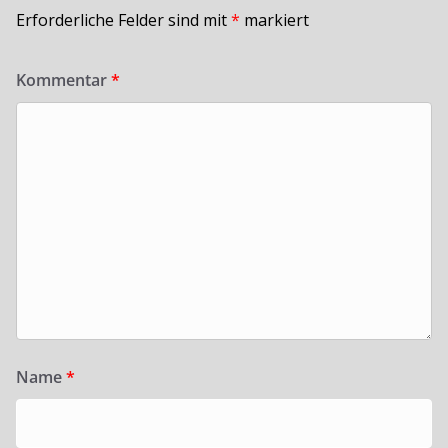
Erforderliche Felder sind mit
*
markiert
Kommentar
*
Name
*