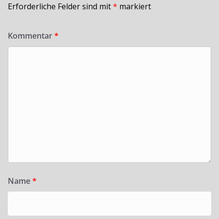
Erforderliche Felder sind mit
*
markiert
Kommentar
*
Name
*