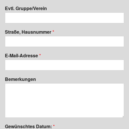
:
Evtl. Gruppe/Verein
B
e
m
e
Straße, Hausnummer
*
r
k
u
n
E-Mail-Adresse
*
g
e
n
H
Bemerkungen
a
u
s
n
u
m
m
e
r
Gewünschtes Datum:
*