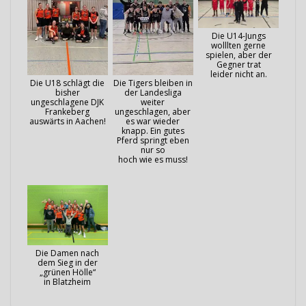
Die U14-Jungs
wolllten gerne
spielen, aber der
Gegner trat
leider nicht an.
Die U18 schlägt die
Die Tigers bleiben in
bisher
der Landesliga
ungeschlagene DJK
weiter
Frankeberg
ungeschlagen, aber
auswärts in Aachen!
es war wieder
knapp. Ein gutes
Pferd springt eben
nur so
hoch wie es muss!
Die Damen nach
dem Sieg in der
„grünen Hölle“
in Blatzheim