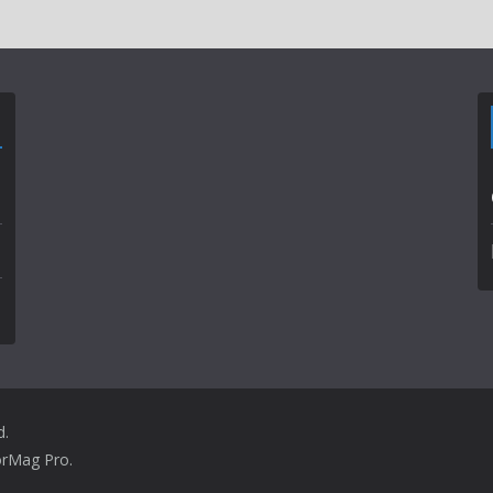
d.
orMag Pro
.