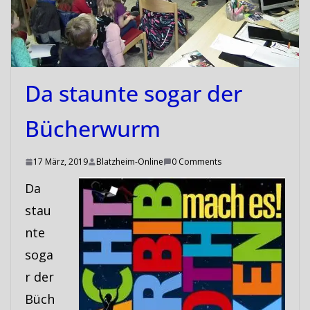
Da staunte sogar der
Bücherwurm
17 März, 2019
Blatzheim-Online
0 Comments
Da
stau
nte
soga
r der
Büch