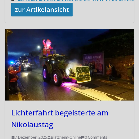
zur Artikelansicht
Lichterfahrt begeisterte am
Nikolaustag
7 Dezember, 2025
Blatzheim-Online
0 Comments