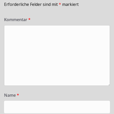
Erforderliche Felder sind mit
*
markiert
Kommentar
*
Name
*