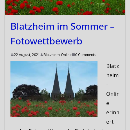
Blatzheim im Sommer –
Fotowettbewerb
22 August, 2021
Blatzheim-Online
0 Comments
Blatz
heim
-
Onlin
e
erinn
ert