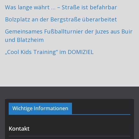
Was lange währt … – Straße ist befahrbar
Bolzplatz an der Bergstraße überarbeitet
Gemeinsames Fußballturnier der Juzes aus Buir
und Blatzheim
„Cool Kids Training“ im DOMIZIEL
Wichtige Informationen
Kontakt