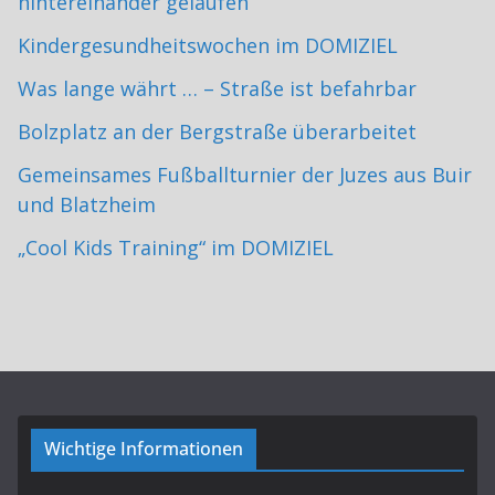
hintereinander gelaufen
Kindergesundheitswochen im DOMIZIEL
Was lange währt … – Straße ist befahrbar
Bolzplatz an der Bergstraße überarbeitet
Gemeinsames Fußballturnier der Juzes aus Buir
und Blatzheim
„Cool Kids Training“ im DOMIZIEL
Wichtige Informationen