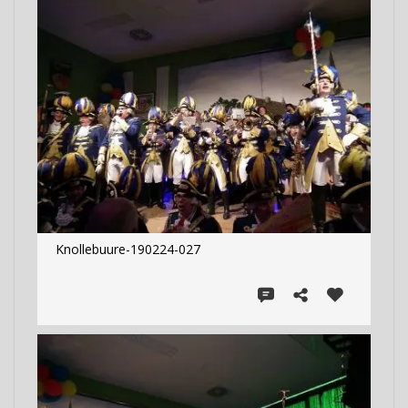
Knollebuure-190224-027