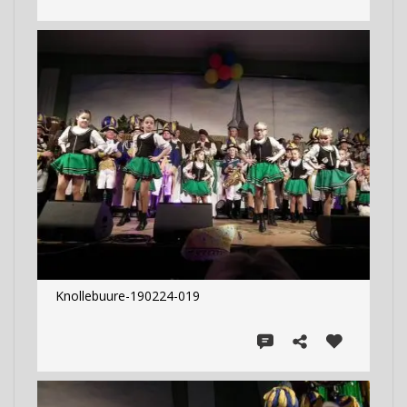
Knollebuure-190224-019