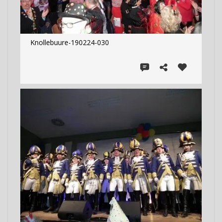
Knollebuure-190224-030