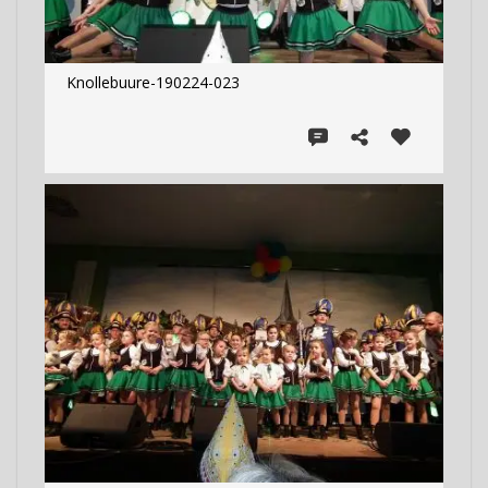
Knollebuure-190224-023