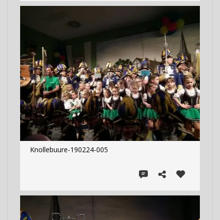
Knollebuure-190224-005