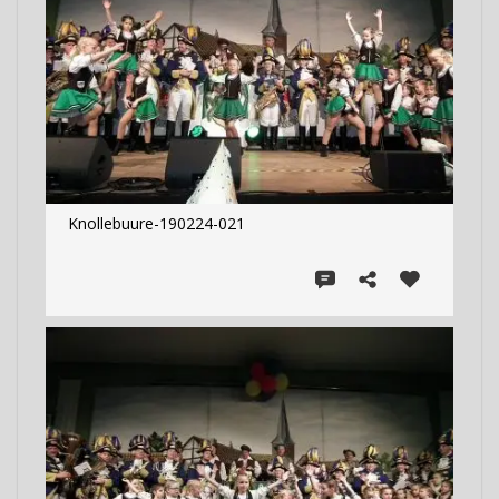
Knollebuure-190224-021