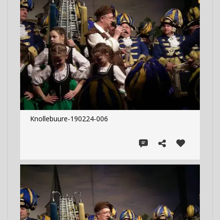
Knollebuure-190224-006