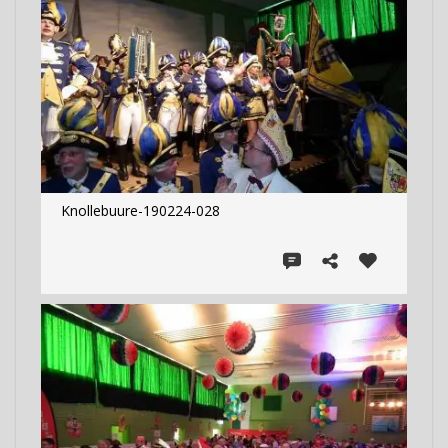
Knollebuure-190224-028