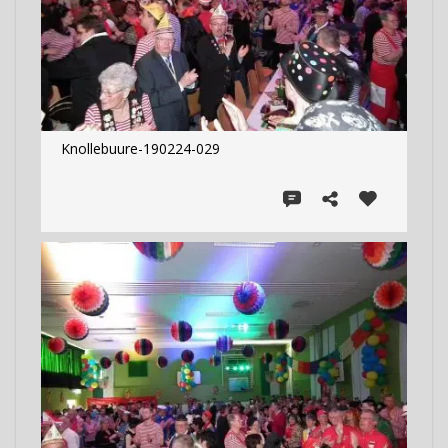
Knollebuure-190224-029