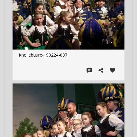
Knollebuure-190224-007