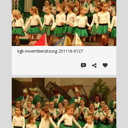
kgk-novembersitzung-251116-0127