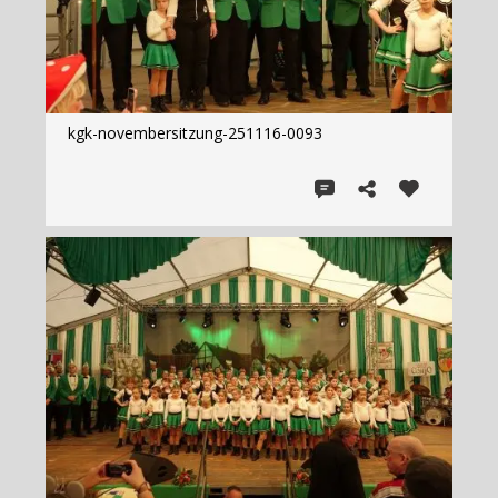
kgk-novembersitzung-251116-0093