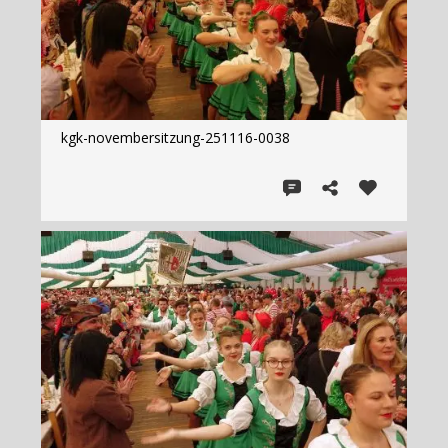
kgk-novembersitzung-251116-0038