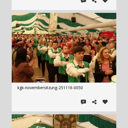
kgk-novembersitzung-251116-0050