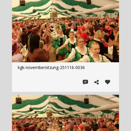
kgk-novembersitzung-251116-0036