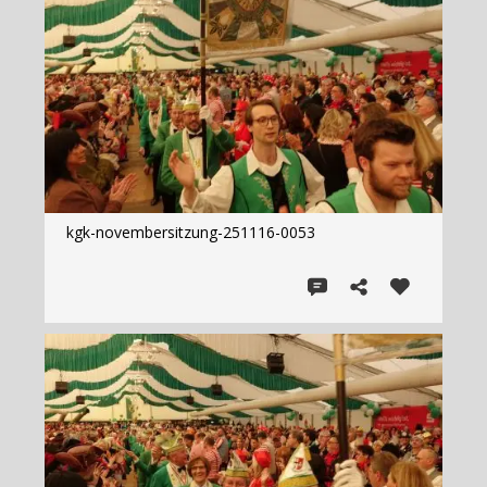
kgk-novembersitzung-251116-0053