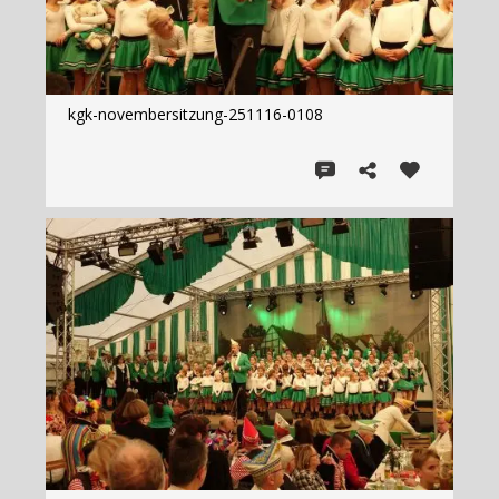
kgk-novembersitzung-251116-0108