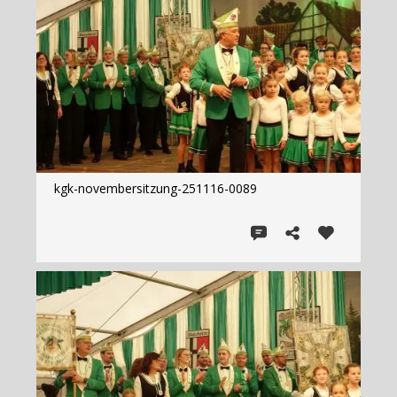
kgk-novembersitzung-251116-0089