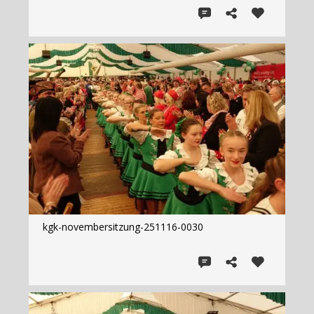
kgk-novembersitzung-251116-0030