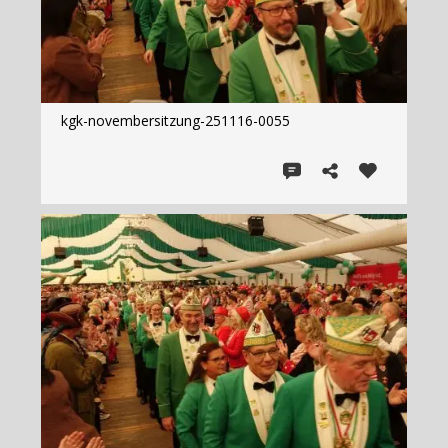
kgk-novembersitzung-251116-0055