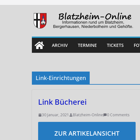
Skip
to
content
ARCHIV
TERMINE
TICKETS
FO
Link-Einrichtungen
Link Bücherei
30 Januar, 2021
Blatzheim-Online
0 Comments
ZUR ARTIKELANSICHT