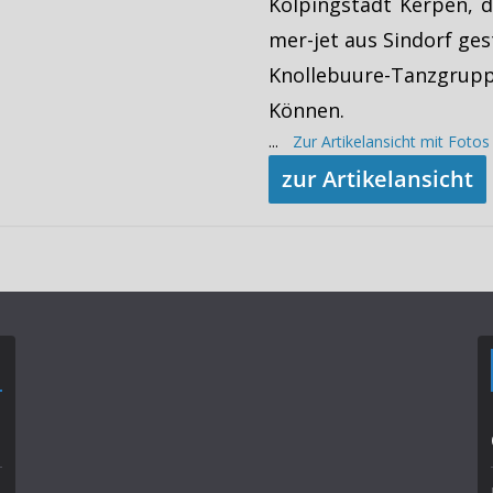
Kolpingstadt Kerpen, d
mer-jet aus Sindorf gest
Knollebuure-Tanzgrupp
Können.
...
Zur Artikelansicht mit Foto
zur Artikelansicht