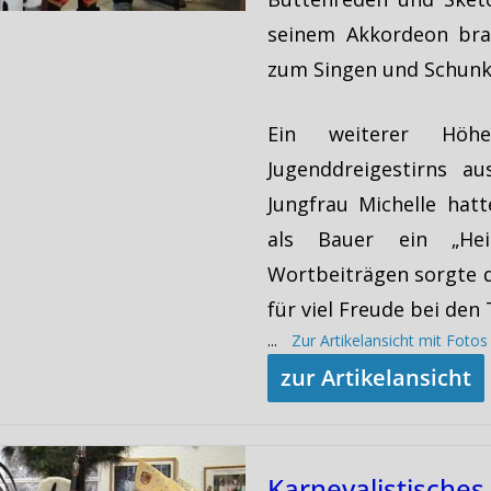
seinem Akkordeon bra
zum Singen und Schunk
Ein weiterer Hö
Jugenddreigestirns a
Jungfrau Michelle hat
als Bauer ein „Hei
Wortbeiträgen sorgte d
für viel Freude bei den
...
Zur Artikelansicht mit Foto
zur Artikelansicht
Karnevalistisches