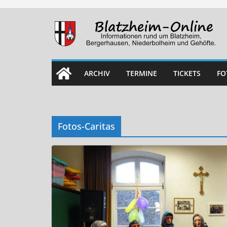
Skip
to
content
ARCHIV
TERMINE
TICKETS
FO
Fotos-Caritas