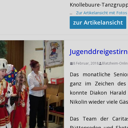
Knollebuure-Tanzgrupp
...
Zur Artikelansicht mit Foto
zur Artikelansicht
Jugenddreigestirn
8 Februar, 2018
Blatzheim-Onlin
Das monatliche Senio
ganz im Zeichen des 
konnte Diakon Harald 
Nikolin wieder viele Gä
Das Team der Caritas
Büttenreden und Sketc