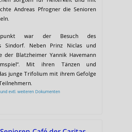
chte Andreas Pfrogner die Senioren
eln.
hepunkt war der Besuch des
us Sindorf. Neben Prinz Niclas und
te der Blatzheimer Yannik Havemann
mspiel“. Mit ihren Tänzen und
as junge Trifolium mit ihrem Gefolge
 Teilnehmern.
s und evtl. weiteren Dokumenten
 Senioren-Café der Caritas