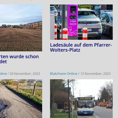
Ladesäule auf dem Pfarrer-
Wolters-Platz
rten wurde schon
det
nline
/
26 November, 2023
Blatzheim-Online
/
12 November, 2023