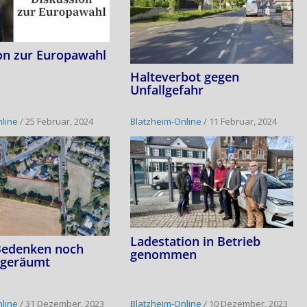
on zur Europawahl
Halteverbot gegen
Unfallgefahr
nline
/
25 Februar, 2024
Blatzheim-Online
/
11 Februar, 2024
Ladestation in Betrieb
Bedenken noch
genommen
sgeräumt
nline
/
31 Dezember, 2023
Blatzheim-Online
/
10 Dezember, 2023