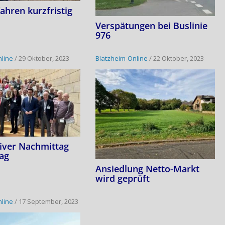
ahren kurzfristig
Verspätungen bei Buslinie
976
nline
/
29 Oktober, 2023
Blatzheim-Online
/
22 Oktober, 2023
iver Nachmittag
ag
Ansiedlung Netto-Markt
wird geprüft
nline
/
17 September, 2023