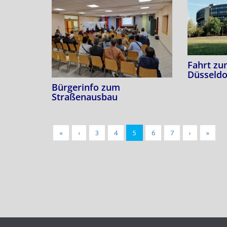
Fahrt zu
Düsseldo
Bürgerinfo zum
Straßenausbau
«
‹
3
4
5
6
7
›
»