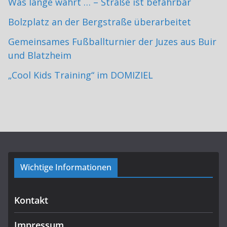
Was lange währt … – Straße ist befahrbar
Bolzplatz an der Bergstraße überarbeitet
Gemeinsames Fußballturnier der Juzes aus Buir
und Blatzheim
„Cool Kids Training“ im DOMIZIEL
Wichtige Informationen
Kontakt
Impressum