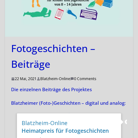
Fotogeschichten –
Beiträge
22 Mai, 2021
Blatzheim-Online
0 Comments
Die einzelnen Beiträge des Projektes
Blatzheimer (Foto-)Geschichten – digital und analog:
Blatzheim-Online
Heimatpreis für Fotogeschichten