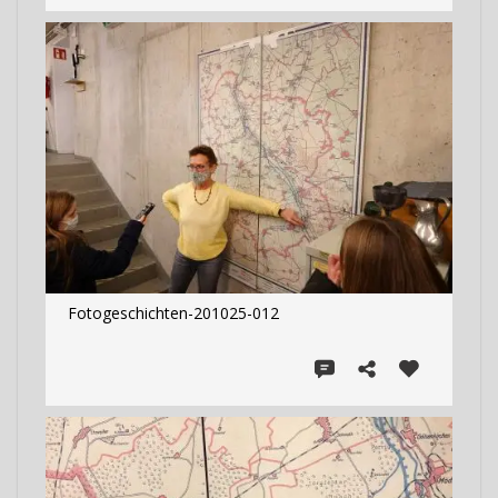
Fotogeschichten-201025-012