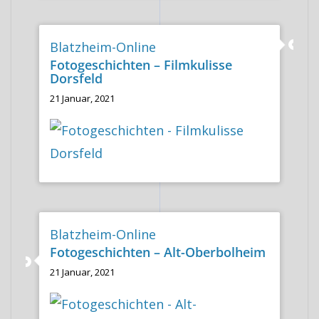
Blatzheim-Online
Fotogeschichten – Filmkulisse
Dorsfeld
21 Januar, 2021
Blatzheim-Online
Fotogeschichten – Alt-Oberbolheim
21 Januar, 2021