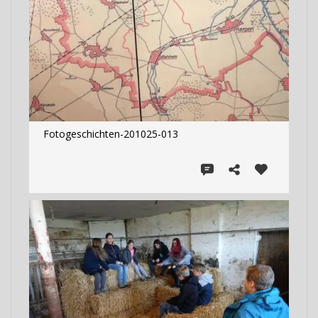
Fotogeschichten-201025-013