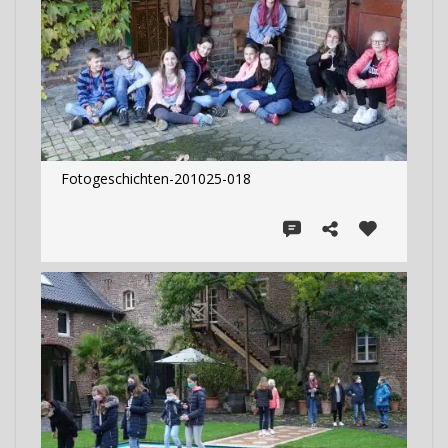
Fotogeschichten-201025-018