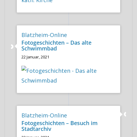
Blatzheim-Online
Fotogeschichten – Das alte
Schwimmbad
22 Januar, 2021
Blatzheim-Online
Fotogeschichten – Besuch im
Stadtarchiv