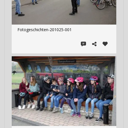
Fotogeschichten-201025-001