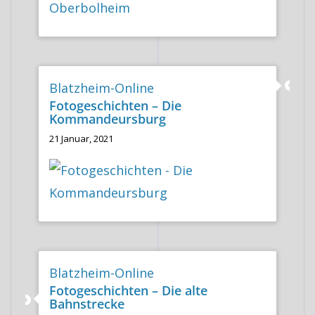
Blatzheim-Online
Fotogeschichten – Die
Kommandeursburg
21 Januar, 2021
Blatzheim-Online
Fotogeschichten – Die alte
Bahnstrecke