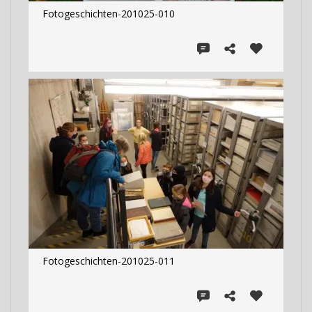
Fotogeschichten-201025-010
Fotogeschichten-201025-011