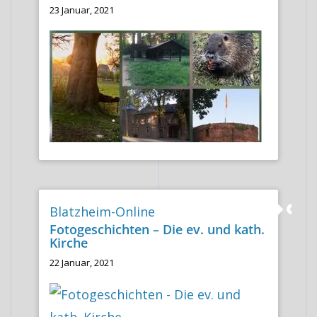
23 Januar, 2021
Blatzheim-Online
Fotogeschichten – Die ev. und kath.
Kirche
22 Januar, 2021